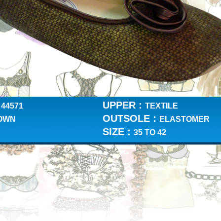
UPPER :
 44571
TEXTILE
OUTSOLE :
OWN
ELASTOMER
SIZE :
35 TO 42